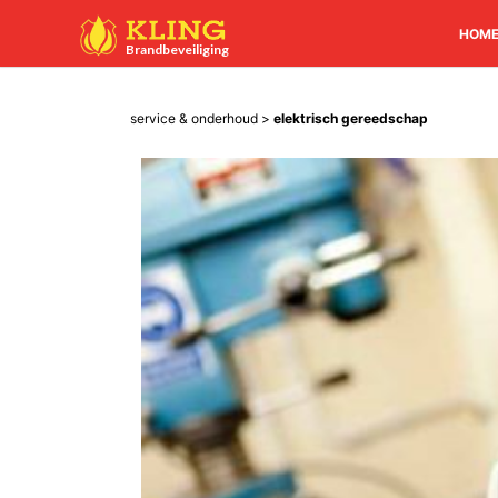
HOM
Brandbeveiliging
service & onderhoud
>
elektrisch gereedschap