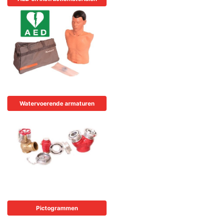
Watervoerende armaturen
Pictogrammen